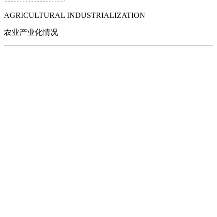
AGRICULTURAL INDUSTRIALIZATION
农业产业化情况
一、公司经济运行情况
江西william威廉亚洲食品有限公司是专业从事食用醋、酱油等调味品
研发、生产、销售的科技型中小企业。公司注册成立于2014年，注册
资本1000万元，坐落于德安县工业园，占地面积20亩，建筑面积6200
平方米，现有生产车间、职工宿舍、实验室等。公司力主创新，不断
发展壮大，采用低盐固态发酵工艺，不断开发富硒醋、柚子醋等新产
品，先后申请并授权专利3件。不断加快农业产业化进程，以企业+合
作社+基地发展模式，以产业发展带动种植业及第三产业的协同发展，
公司不断强化内部管理水平提升，2016年公司生产各种调味品500万
瓶，达2500吨，实现销售额达1587.26万元，利润160.44万元，固定资
产总额686.42万元，资产负债率达24.63%.